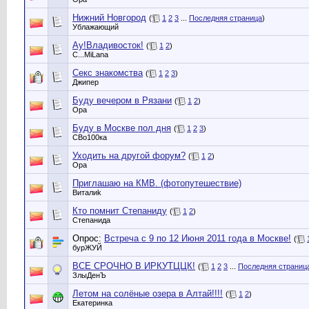
Нижний Новгород
(
1
2
3
...
Последняя страница
)
Ублажающий
Ау!Владивосток!
(
1
2
)
C...MiLana
Секс знакомства
(
1
2
3
)
Джипер
Буду вечером в Рязани
(
1
2
)
Opa
Буду в Москве пол дня
(
1
2
3
)
СВо100ка
Уходить на другой форум?
(
1
2
)
Opa
Приглашаю на КМВ. (фотопутешествие)
Виталиk
Кто помнит Степаниду
(
1
2
)
Степанида
Опрос:
Встреча с 9 по 12 Июня 2011 года в Москве!
(
бурЖУЙ
ВСЕ СРОЧНО В ИРКУТЦЦК!
(
1
2
3
...
Последняя страниц
ЗлыДенЪ
Летом на солёные озера в Алтай!!!!
(
1
2
)
Екатеринка