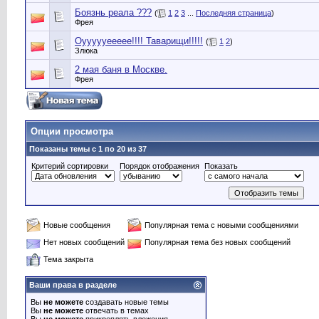
Боязнь реала ???
(
1
2
3
...
Последняя страница
)
Фрея
Оуууууеееее!!!! Таварищи!!!!!
(
1
2
)
Злюка
2 мая баня в Москве.
Фрея
Опции просмотра
Показаны темы с 1 по 20 из 37
Критерий сортировки
Порядок отображения
Показать
Новые сообщения
Популярная тема с новыми сообщениями
Нет новых сообщений
Популярная тема без новых сообщений
Тема закрыта
Ваши права в разделе
Вы
не можете
создавать новые темы
Вы
не можете
отвечать в темах