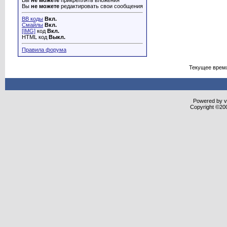
Вы
не можете
прикреплять вложения
Вы
не можете
редактировать свои сообщения
BB коды
Вкл.
Смайлы
Вкл.
[IMG]
код
Вкл.
HTML код
Выкл.
Правила форума
Текущее врем
Powered by vB
Copyright ©2000