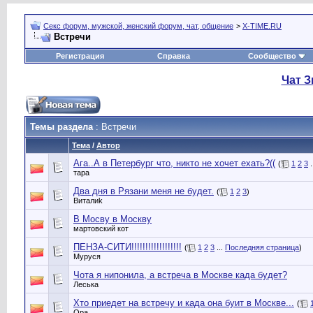
Секс форум, мужской, женский форум, чат, общение
>
X-TIME.RU
Встречи
Регистрация
Справка
Сообщество
Чат З
Темы раздела
: Встречи
Тема
/
Автор
Ага..А в Петербург что, никто не хочет ехать?((
(
1
2
3
.
тара
Два дня в Рязани меня не будет.
(
1
2
3
)
Виталиk
В Мосву в Москву
мартовский кот
ПЕНЗА-СИТИ!!!!!!!!!!!!!!!!!!
(
1
2
3
...
Последняя страница
)
Муруся
Чота я нипонила, а встреча в Москве када будет?
Леська
Хто приедет на встречу и када она буит в Москве...
(
Opa